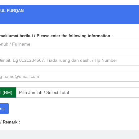
UL FURQAN
aklumat berikut / Please enter the following information :
al (RM)
mit
/ Remark :